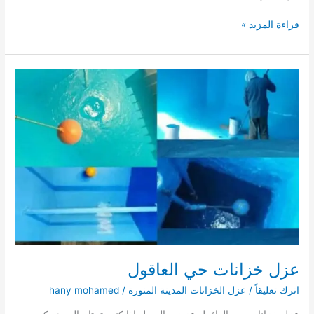
عزل
قراءة المزيد »
خزانات
حي
وعيره
عزل خزانات حي العاقول
اترك تعليقاً
/
عزل الخزانات المدينة المنورة
/
hany mohamed