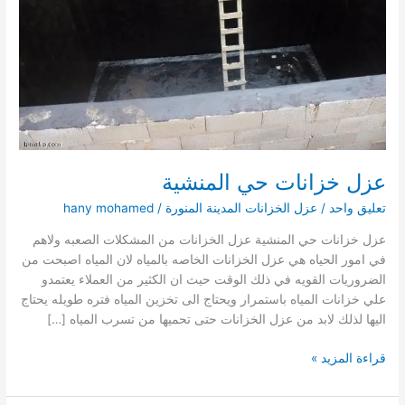
عزل خزانات حي المنشية
تعليق واحد
/
عزل الخزانات المدينة المنورة
/
hany mohamed
عزل خزانات حي المنشية عزل الخزانات من المشكلات الصعبه ولاهم
في امور الحياه هي عزل الخزانات الخاصه بالمياه لان المياه اصبحت من
الضروريات القويه في ذلك الوقت حيث ان الكثير من العملاء يعتمدو
علي خزانات المياه باستمرار ويحتاج الى تخزين المياه فتره طويله يحتاج
اليها لذلك لابد من عزل الخزانات حتى تحميها من تسرب المياه […]
عزل
قراءة المزيد »
خزانات
حي