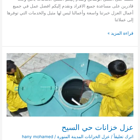
قادرين على مساعدة جميع الافراد ونقدم إليكم افضل عمل في جميع
أعمال العزل خبرتنا واسعة وأعمالنا ليس لها مثيل والخدمات التي توفرها
إلى عملائنا
عزل
قراءة المزيد »
خزانات
حي
العنبرية
عزل خزانات حي السيح
اترك تعليقاً
/
عزل الخزانات المدينة المنورة
/
hany mohamed