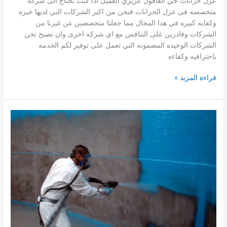
عزل خزانات حي العاقول عزيزي العميل اذا كنت تحتاج الى شركه
متخصصه فى عزل الخزانات فنحن من اكبر الشركات التي لديها خبره
وكفايه كبيره في هذا المجال مما جعلنا متخصصين عن غيرنا من
الشركات وقادرين على التنافس مع اي شركه اخرى وان نصبح نحن
الشركات الوحيده المضمونه التي تعمل على توفير لكم الخدمه
باحترافيه وكفاءه
عزل
قراءة المزيد »
خزانات
حي
العاقول