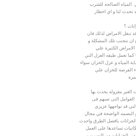
هي المياه الصالحة للشرب
د تحدث لنا و اي اخطار
نات ؟
 قد تنقل الامراض لذلك فان
 ان نتجنب تلك المشكلة و
الامراض الكثيرة علي
 كما تعمل طيقه العزل التي
ة المياه و عزل الخزان سواء
ء الفرصة للخزان علي
مرة
ت الغير معزوله يحدث بها
 العوامل التى تسهم فى
تي قد تواجهها عزيزي
 و البصمه الواضحة في مجال
الخزانات بافضل الطرق واحدث
مكانيات تساعدها على العمل
حمى الخزانات من التسريب