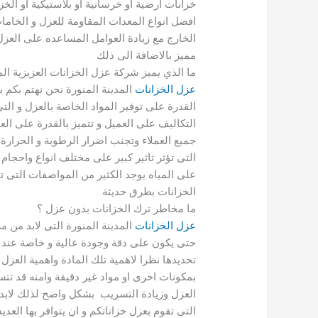
خزانات ارضية او خرسانية او بلاستيكية او الخ
افضل انواع المعدات المقاومة للعزل و الخام
الخارج مع زيادة العوامل المساعده على العزل 24 ساعه بدون تاخير بش
مميز بالاضافة الى ذلك
ما الذي يميز شركة عزل الخزانات العزيزية الم
عزل الخزانات
المدينة المنورة نحن نهتم بكم بدق
القدرة على توفير المواد الخاصة بالعزل و ال
التكاليف على العميل و تتميز بالقدرة على 
جميع العملاء وتجنب اضرار الرطوبة و الحرارة ا
التى تؤثر تاثير كبير على مختلف انواع واحجام ا
على المياه يوجد الكثير من المواصفات التى ت
الخزانات بطرق حديثة
ما مخاطر ترك الخزانات بدون عزل ؟
عزل الخزانات
المدينة المنورة التى لابد من 
حتى يكون على دقة وجودة عالية و خاصة عند ع
تحديدها نظرا لاهمية تلك المادة واهمية العزل
بمكونات اخرى او مواد غير دقيقة وامنه قد تت
العزل وزيادة التسريب بشكل واضح لذلك لابد ا
التى تقوم بعزل خزاناتكم و ان يتوافر بها العد