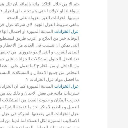
يتم الا من خلال التاكد مائه بالمائه بان تلك 
سواء لنا او لاولادنا حتى يتم تجنب اى اضرار ق
تسببها الخزانات الغير معزوله على الصحة
ماهى شروط العزل الجيد لاى شركة عزل خزا
عزل الخزانات
المدينة المنورة او احتمال انها
الوقايه خير من العلاج و اقرب طريق لنستطيع
التى يمكن ان تتسبب فى العديد من الاخطار و 
المدى القريب و التى لابدو ضرورى من تجنبها
تعد افضل الحلول لمشكلات الخزانات على حماي
من الداخل او من الخارج كما تعمل علي اعطا
التخلص من جميع الاعطال و المشكلات المست
ما افضل مواد عزل الخزانات ؟
عزل الخزانات
المدينة المنورة كما ان الخزانا
تسريبات مائيه في بعض الاحيان و ذلك يعد من
تخريب المكان و حدوث العديد من المشكلات ال
العميل و بالطبع لا ينكر احد ما قدمته الشركه
عزل الخزانات التى وضعتها الشركة قى عزل 
الاساليب المميزة لكل العملاء لما لدينا من ا
بسرعه توفير تلك العوامل المساعده والتى ت