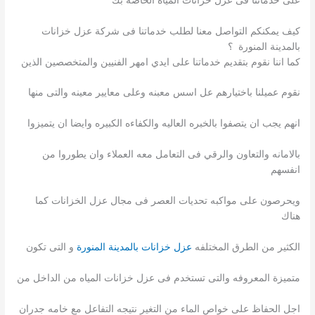
كيف يمكنكم التواصل معنا لطلب خدماتنا فى شركة عزل خزانات
بالمدينة المنورة ؟
كما اننا نقوم بتقديم خدماتنا على ايدي امهر الفنيين والمتخصصين الذين
نقوم عميلنا باختيارهم عل اسس معبنه وعلى معايير معينه والتى منها
انهم يجب ان يتصفوا بالخبره العاليه والكفاءه الكبيره وايضا ان يتميزوا
بالامانه والتعاون والرقي فى التعامل معه العملاء وان يطوروا من
انفسهم
ويحرصون على مواكبه تحديات العصر فى مجال عزل الخزانات كما
هناك
الكثير من الطرق المختلفه
عزل خزانات بالمدينة المنورة
و التى تكون
متميزة المعروفه والتى تستخدم فى عزل خزانات المياه من الداخل من
اجل الحفاظ على خواص الماء من التغير نتيجه التفاعل مع خامه جدران