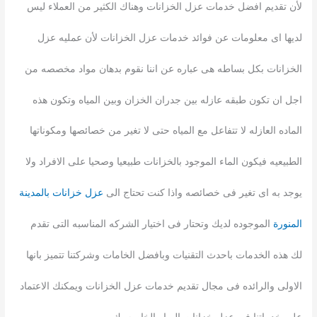
لأن تقديم افضل خدمات عزل الخزانات وهناك الكثير من العملاء ليس
لديها اى معلومات عن فوائد خدمات عزل الخزانات لأن عمليه عزل
الخزانات بكل بساطه هى عباره عن اننا نقوم بدهان مواد مخصصه من
اجل ان تكون طبقه عازله بين جدران الخزان وبين المياه وتكون هذه
الماده العازله لا تتفاعل مع المياه حتى لا تغير من خصائصها ومكوناتها
الطبيعيه فيكون الماء الموجود بالخزانات طبيعيا وصحيا على الافراد ولا
يوجد به اى تغير فى خصائصه واذا كنت تحتاج الى
عزل خزانات بالمدينة
المنورة
الموجوده لديك وتحتار فى اختيار الشركه المناسبه التى تقدم
لك هذه الخدمات باحدث التقنيات وبافضل الخامات وشركتنا تتميز بانها
الاولى والرائده فى مجال تقديم خدمات عزل الخزانات ويمكنك الاعتماد
على خدماتنا فى عزل خزانات المياه الخاصه بك