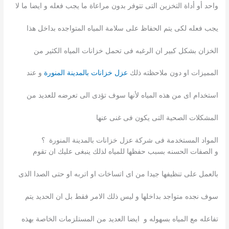
واحد أو أداة التخزين التى تتوفر بدون مراعاة ما يجب فعله و ايضا ما لا
يجب فعله لكى يتم الحفاظ على سلامة المياه المتواجده بداخل هذا
الخزان بشكل كبير ان الرغبه فى تحمل خزانات المياه الكثير من
المميزات او دون ملاحظته ذلك
عزل خزانات بالمدينة المنورة
و عند
استخدام اى من هذه المياه لأنها سوف تؤدى الى تعرضه للعديد من
المشكلات الصحية التى يكون فى غنى عنها
المواد المستخدمة فى شركة عزل خزانات بالمدينة المنورة ؟
و الصفات الحسنه بسبب حفظها للمياه لذلك ينبغى عليك ان تقوم
بالعمل على تنظيفها جيدا من اى اتساخات او اتربه او حتى الصدا الذى
سوف نجده متواجد بداخلها و ليس ذلك الامر فقط بل ان الحديد يتم
تفاعله مع المياه بسهوله و ايضا العديد من المستلزمات الخاصة بهذه