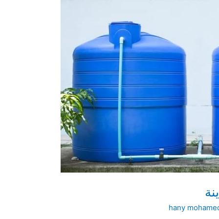
نة
hany mohame