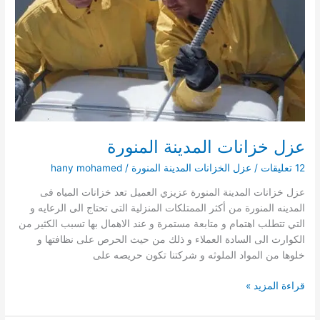
عزل خزانات المدينة المنورة
12 تعليقات
/
عزل الخزانات المدينة المنورة
/
hany mohamed
عزل خزانات المدينة المنورة عزيزي العميل تعد خزانات المياه فى
المدينه المنورة من أكثر الممتلكات المنزلية التى تحتاج الى الرعايه و
التي تتطلب اهتمام و متابعة مستمرة و عند الاهمال بها تسبب الكثير من
الكوارث الى السادة العملاء و ذلك من حيث الحرص على نظافتها و
خلوها من المواد الملوثه و شركتنا تكون حريصه على
عزل
قراءة المزيد »
خزانات
المدينة