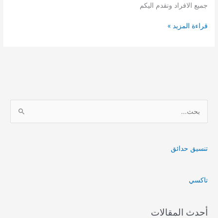
جميع الافراد ونقدم اليكم
عزل
قراءة المزيد »
خزانات
حي
النخاولة
ا
ل
ب
ح
تنسيق حدائق
ث
ع
تاكسي
ن
:
أحدث المقالات