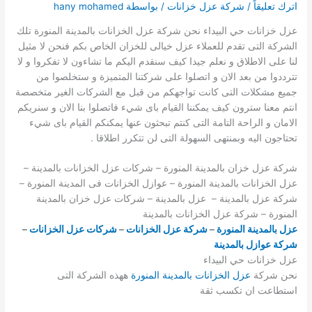
اترك تعليقاً
/
شركة عزل خزانات
/ بواسطة
hany mohamed
عزل خزانات حي البيداء نحن شركة عزل الخزانات بالمدينة المنورة تلك
الشركة التى تقدم للعملاء عزل خيالى للخزان الخاص بكم فنحن لا مثيل
لنا على الاطلاق و نعلم جيدا كيف سنقدم اليكم ما تشاءون لا تفكروا و لا
تترددوا من بعد الان و اتصلوا على شركتنا المتميزة و ستخلصوا من
جميع مشكلات التى كانت تواجهكم من قبل مع الشركات الغير متخصصة
انتم معنا سترون كيف يمكننا القيام باى شيء فاتصلوا بنا الان و سنريكم
الامان و الراحة التامة التى كنتم تبحثون عنها يمكنكم القيام باى شيء
تحتاجون اليه وبمنتهى السهولة التى لن تتكرر اطلاقا .
شركة عزل خزان بالمدينة المنورة – شركات عزل الخزانات بالمدينة –
عزل الخزانات بالمدينة المنورة – عوازل الخزانات فى المدينة المنورة –
شركة عزل بالمدينة – عزل بالمدينة – شركات عزل خزان بالمدينة
المنورة – شركة عزل الخزانات بالمدينة
عزل بالمدينة المنورة
–
شركة عزل الخزانات
–
شركات عزل الخزانات
–
شركة عوازل بالمدينة
عزل خزانات حي البيداء
نحن شركة
عزل الخزانات بالمدينة المنورة
ههذه الشركة التى
استطاعت ان تكسب ثقة