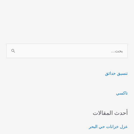
ا
ل
ب
ح
تنسيق حدائق
ث
ع
تاكسي
ن
:
أحدث المقالات
عزل خزانات حي البحر