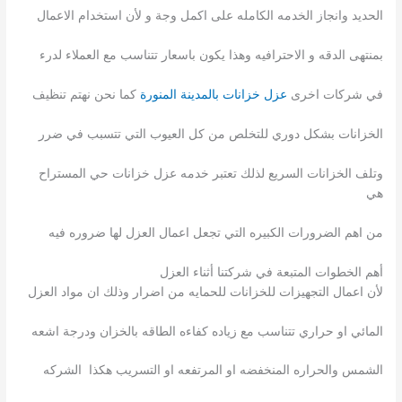
الحديد وانجاز الخدمه الكامله على اكمل وجة و لأن استخدام الاعمال
بمنتهى الدقه و الاحترافيه وهذا يكون باسعار تتناسب مع العملاء لدرء
في شركات اخرى
عزل خزانات بالمدينة المنورة
كما نحن نهتم تنظيف
الخزانات بشكل دوري للتخلص من كل العيوب التي تتسبب في ضرر
وتلف الخزانات السريع لذلك تعتبر خدمه عزل خزانات حي المستراح
هي
من اهم الضرورات الكبيره التي تجعل اعمال العزل لها ضروره فيه
أهم الخطوات المتبعة في شركتنا أثناء العزل
لأن اعمال التجهيزات للخزانات للحمايه من اضرار وذلك ان مواد العزل
المائي او حراري تتناسب مع زياده كفاءه الطاقه بالخزان ودرجة اشعه
الشمس والحراره المنخفضه او المرتفعه او التسريب هكذا الشركه