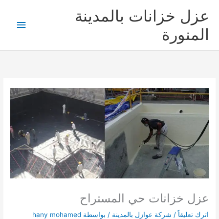
خطي
عزل خزانات بالمدينة
لى
القائمة
لمحتوى
المنورة
الرئيس
عزل خزانات حي المستراح
اترك تعليقاً
/
شركة عوازل بالمدينة
/ بواسطة
hany mohamed