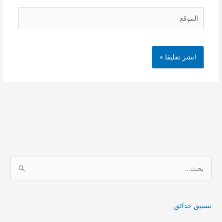
الموقع
ا
ل
ب
ح
تنسيق حدائق
ث