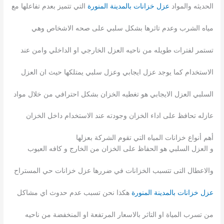
الحديثه والمواد
عزل خزانات بالمدينة المنورة
التي تتميز بعدم تفاعلها مع
مياه الشرب وعدم تاثرها بشكل سلبي على صحه الاشخاص وهي
تستمر لفترات طويله من ناحيه العزل الخارجي او الداخلي وامن عند
الاستخدام كما يوجد عزل ايجابي وعزل سلبي يمتلكها حيث ان العزل
السلبي العزل الايجابي هو تغطيه الخزان بشكل احترافي من خلال مواد
عازله تحافظ على اداء الخزان وجودته عند الاستخدام داخل الخزان
أهم أنواع خزانات المياه التي تقوم الشركة بعزلها
و العزل السلبي هو الحفاظ على الخزان من الخارج و كافه العيوب
والاعطال التى تتسبب الخزانات في ضررها عزل خزانات حي المستراح
عزل خزانات بالمدينة المنورة
هكذا نحن تسبب عدم حدوث اي مشاكل
من تسرب المياة او التاثر بالاسعار المرتفعة او المنخفضة من ناحيه