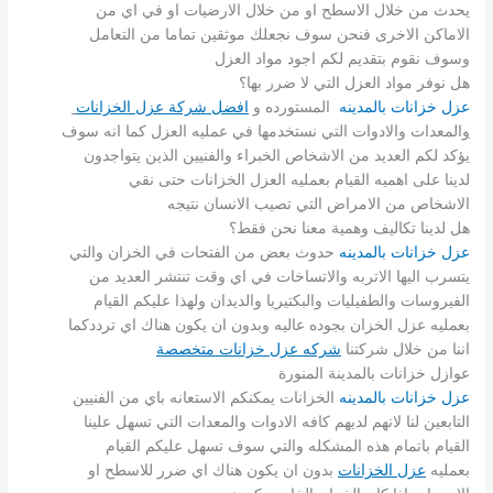
يحدث من خلال الاسطح او من خلال الارضيات او في اي من
الاماكن الاخرى فنحن سوف نجعلك موثقين تماما من التعامل
وسوف نقوم بتقديم لكم اجود مواد العزل
هل نوفر مواد العزل التي لا ضرر بها؟
عزل خزانات بالمدينه
المستورده و
افضل شركة عزل الخزانات
و
المعدات والادوات التي نستخدمها في عمليه العزل كما انه سوف
يؤكد لكم العديد من الاشخاص الخبراء والفنيين الذين يتواجدون
لدينا على اهميه القيام بعمليه العزل الخزانات حتى نقي
الاشخاص من الامراض التي تصيب الانسان نتيجه
هل لدينا تكاليف وهمية معنا نحن فقط؟
عزل خزانات بالمدينه
حدوث بعض من الفتحات في الخزان والتي
يتسرب اليها الاتربه والاتساخات في اي وقت تنتشر العديد من
الفيروسات والطفيليات والبكتيريا والديدان ولهذا عليكم القيام
بعمليه عزل الخزان بجوده عاليه وبدون ان يكون هناك اي ترددكما
اننا من خلال شركتنا
شركه عزل خزانات متخصصة
عوازل خزانات بالمدينة المنورة
عزل خزانات بالمدينه
الخزانات يمكنكم الاستعانه باي من الفنيين
التابعين لنا لانهم لديهم كافه الادوات والمعدات التي تسهل علينا
القيام باتمام هذه المشكله والتي سوف تسهل عليكم القيام
بعمليه
عزل الخزانات
بدون ان يكون هناك اي ضرر للاسطح او