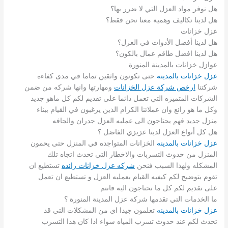
هل نوفر مواد العزل التي لا ضرر بها؟
هل لدينا تكاليف وهمية معنا نحن فقط؟
عزل خزانات
هل لدينا أفضل الأدوات في العزل؟
هل لدينا افضل طاقم عمال بالكون؟
عوازل خزانات بالمدينة المنورة
عزل خزانات بالمدينه
حتى تكونون واثقين تماما في مدى كفاءه
شركتنا
ارخص شركة عزل الخزانات
ومهارتها وانها شركه من ضمن
الشركات المتميزه التي تعمل دائما على تقديم لكم كل ماهو جديد
وكل ما هو رائع وان عملائنا الكرام الذين يرغبون في القيام ببناء
منزل جديد فهم يحتاجون الى عمليه العزل جدران والجافه
هل كل أنواع العزل لدينا عزيزي الفاضل ؟
عزل خزانات بالمدينه
الخزانات المتواجده في المنزل حتى يحمون
المنزل من حدوث التسربات والاخطار التي تحدث اتجاه تلك
المشكله ولهذا السبب فنحن
شركه عزل خزانات رائده
تستطيع ان
تقوم بتوضيح لكم كيفيه القيام بعمليه العزل و تستطيع ان تعمل
على تقديم لكم كل ما تحتاجون اليه فانتم
ما الخدمات التي تقدمها شركة عزل المدينة المنورة ؟
عزل خزانات بالمدينه
تعلمون جيدا اي من المشكلات التي قد
تحدث لكم عند حدوث تسرب المياه سواء اذا كان هذا التسرب