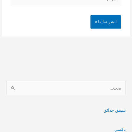
ا
ل
ب
ح
تنسيق حدائق
ث
ع
تاكسي